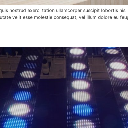
quis nostrud exerci tation ullamcorper suscipit lobortis ni
utate velit esse molestie consequat, vel illum dolore eu feug