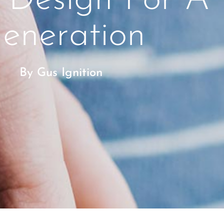
eneration
By
Gus Ignition