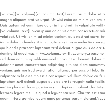
[vc_row][vc_column][vc_column_text]Lorem ipsum dolor sit ame
magna aliquam erat volutpat. Ut wisi enim ad minim veniam, qu
Duis autem vel eum iriure dolor in hendrerit in vulputate vel
[vc_column_text]Lorem ipsum dolor sit amet, consectetuer adi
volutpat. Ut wisi enim ad minim veniam, quis nostrud exerci ta
iriure dolor in hendrerit in vulputate velit esse molestie conseq
qui blandit praesent luptatum zzril delenit augue duis dolore t
doming id quod mazim[/vc_column_text][vc_empty_space height
sed diam nonummy nibh euismod tincidunt ut laoreet dolore 
dolor sit amet, consectetuer adipiscing elit, sed diam nonumm
veniam, quis nostrud exerci tation ullamcorper suscipit loborti
vulputate velit esse molestie consequat, vel illum dolore eu feu
luptatum zzril delenit augue duis dolore te feugait nulla faci
mazim placerat facer possim assum. Typi non habent claritatem 
lectores legere me lius quod ii legunt saepius. Claritas est 
quam littera gothica, quam nunc putamus parum claram[/vc_