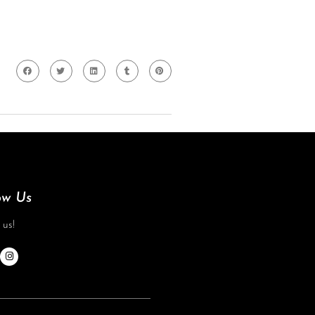
ow Us
 us!