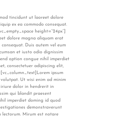
od tincidunt ut laoreet dolore
 aliquip ex ea commodo consequat.
t][vc_empty_space height=”24px”]
reet dolore magna aliquam erat
do consequat. Duis autem vel eum
accumsan et iusto odio dignissim
ifend option congue nihil imperdiet
 consectetuer adipiscing elit,
”][vc_column_text]Lorem ipsum
 volutpat. Ut wisi enim ad minim
riure dolor in hendrerit in
issim qui blandit praesent
nihil imperdiet doming id quod
nvestigationes demonstraverunt
m lectorum. Mirum est notare