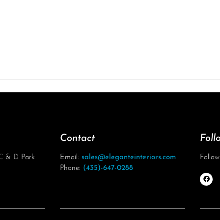
Contact
Foll
 C & D Park
Email:
sales@eleganteinteriors.com
Follow
Phone:
(435)-647-0288