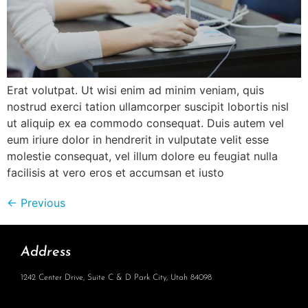
Erat volutpat. Ut wisi enim ad minim veniam, quis
nostrud exerci tation ullamcorper suscipit lobortis nisl
ut aliquip ex ea commodo consequat. Duis autem vel
eum iriure dolor in hendrerit in vulputate velit esse
molestie consequat, vel illum dolore eu feugiat nulla
facilisis at vero eros et accumsan et iusto
←
Previous
Address
1242 Center Drive, Suite C & D Park City, Utah 84098