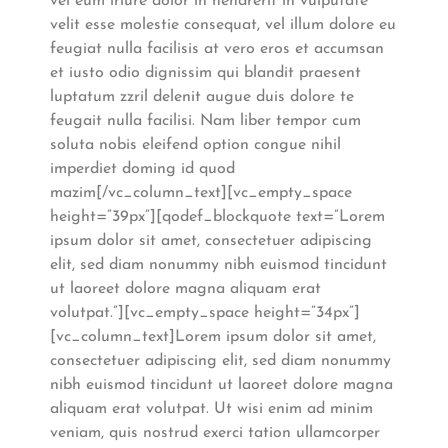
vel eum iriure dolor in hendrerit in vulputate
velit esse molestie consequat, vel illum dolore eu
feugiat nulla facilisis at vero eros et accumsan
et iusto odio dignissim qui blandit praesent
luptatum zzril delenit augue duis dolore te
feugait nulla facilisi. Nam liber tempor cum
soluta nobis eleifend option congue nihil
imperdiet doming id quod
mazim[/vc_column_text][vc_empty_space
height=”39px”][qodef_blockquote text=”Lorem
ipsum dolor sit amet, consectetuer adipiscing
elit, sed diam nonummy nibh euismod tincidunt
ut laoreet dolore magna aliquam erat
volutpat.”][vc_empty_space height=”34px”]
[vc_column_text]Lorem ipsum dolor sit amet,
consectetuer adipiscing elit, sed diam nonummy
nibh euismod tincidunt ut laoreet dolore magna
aliquam erat volutpat. Ut wisi enim ad minim
veniam, quis nostrud exerci tation ullamcorper