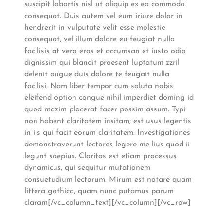
suscipit lobortis nisl ut aliquip ex ea commodo
consequat. Duis autem vel eum iriure dolor in
hendrerit in vulputate velit esse molestie
consequat, vel illum dolore eu feugiat nulla
facilisis at vero eros et accumsan et iusto odio
dignissim qui blandit praesent luptatum zzril
delenit augue duis dolore te feugait nulla
facilisi. Nam liber tempor cum soluta nobis
eleifend option congue nihil imperdiet doming id
quod mazim placerat facer possim assum. Typi
non habent claritatem insitam; est usus legentis
in iis qui facit eorum claritatem. Investigationes
demonstraverunt lectores legere me lius quod ii
legunt saepius. Claritas est etiam processus
dynamicus, qui sequitur mutationem
consuetudium lectorum. Mirum est notare quam
littera gothica, quam nunc putamus parum
claram[/vc_column_text][/vc_column][/vc_row]