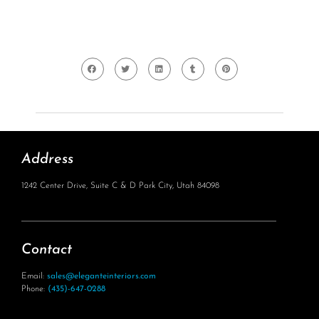
Address
1242 Center Drive, Suite C & D Park City, Utah 84098
Contact
Email:
sales@eleganteinteriors.com
Phone:
(435)-647-0288