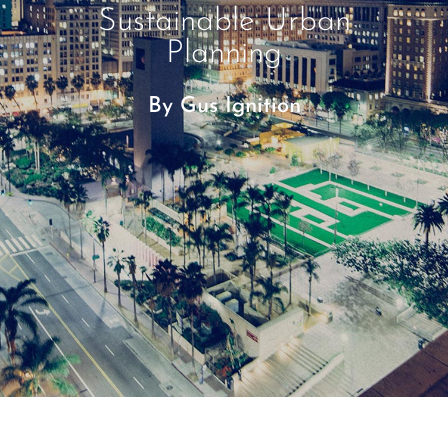
Sustainable Urban
Planning
By
Gus Ignition