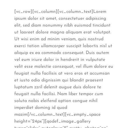
[vc_row][vc_column][vc_column_text]Lorem
ipsum dolor sit amet, consectetuer adipiscing
elit, sed diam nonummy nibh euismod tincidunt
ut laoreet dolore magna aliquam erat volutpat.
Ut wisi enim ad minim veniam, quis nostrud
exerci tation ullamcorper suscipit lobortis nisl ut
aliquip ex ea commodo consequat. Duis autem
vel eum iriure dolor in hendrerit in vulputate
velit esse molestie consequat, vel illum dolore eu
feugiat nulla facilisis at vero eros et accumsan
et iusto odio dignissim qui blandit praesent
luptatum zzril delenit augue duis dolore te
feugait nulla facilisi. Nam liber tempor cum
soluta nobis eleifend option congue nihil
imperdiet doming id quod
mazim[/vc_column_text][vc_empty_space
height=”24px”][qodef_image_gallery