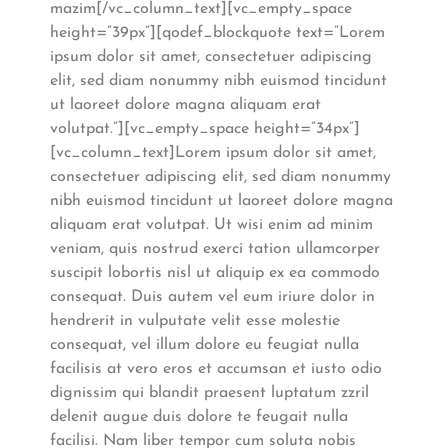
mazim[/vc_column_text][vc_empty_space
height=”39px”][qodef_blockquote text=”Lorem
ipsum dolor sit amet, consectetuer adipiscing
elit, sed diam nonummy nibh euismod tincidunt
ut laoreet dolore magna aliquam erat
volutpat.”][vc_empty_space height=”34px”]
[vc_column_text]Lorem ipsum dolor sit amet,
consectetuer adipiscing elit, sed diam nonummy
nibh euismod tincidunt ut laoreet dolore magna
aliquam erat volutpat. Ut wisi enim ad minim
veniam, quis nostrud exerci tation ullamcorper
suscipit lobortis nisl ut aliquip ex ea commodo
consequat. Duis autem vel eum iriure dolor in
hendrerit in vulputate velit esse molestie
consequat, vel illum dolore eu feugiat nulla
facilisis at vero eros et accumsan et iusto odio
dignissim qui blandit praesent luptatum zzril
delenit augue duis dolore te feugait nulla
facilisi. Nam liber tempor cum soluta nobis