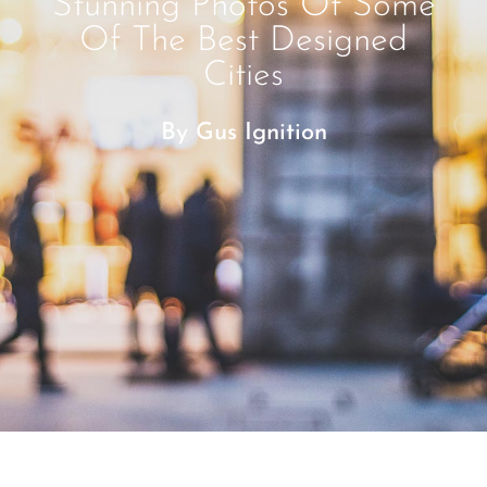
Stunning Photos Of Some
Of The Best Designed
Cities
By
Gus Ignition