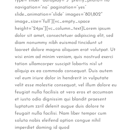
type=”slider” autoplay=”5″ pretty_photo=”no”
navigation=”no” pagination=”yes”
slide_animation=”slide” images=”801,802″
image_size=”full”][vc_empty_space
height=”24px”][vc_column_text]Lorem ipsum
dolor sit amet, consectetuer adipiscing elit, sed
diam nonummy nibh euismod tincidunt ut
laoreet dolore magna aliquam erat volutpat. Ut
wisi enim ad minim veniam, quis nostrud exerci
tation ullamcorper suscipit lobortis nisl ut
aliquip ex ea commodo consequat. Duis autem
vel eum iriure dolor in hendrerit in vulputate
velit esse molestie consequat, vel illum dolore eu
feugiat nulla facilisis at vero eros et accumsan
et iusto odio dignissim qui blandit praesent
luptatum zzril delenit augue duis dolore te
feugait nulla facilisi. Nam liber tempor cum
soluta nobis eleifend option congue nihil
imperdiet doming id quod